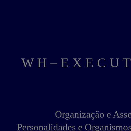
W H – E X E C U T
Organização e Asses
Personalidades e Organismos